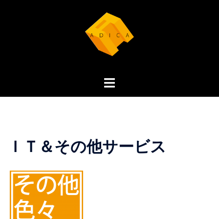
コ
ン
テ
ン
ツ
へ
ト
ス
グ
キ
ル
ッ
メ
プ
ニ
ＩＴ＆その他サービス
ュ
ー