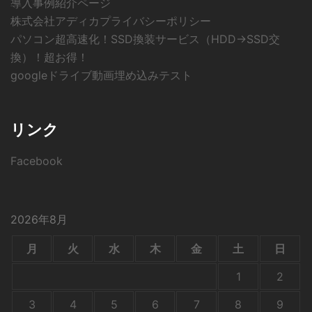
導入事例紹介ページ
株式会社アディカプライバシーポリシー
パソコン超高速化！SSD換装サービス（HDD→SSD交
換）！超お得！
googleドライブ動画埋め込みテスト
リンク
Facebook
2026年8月
月
火
水
木
金
土
日
1
2
3
4
5
6
7
8
9