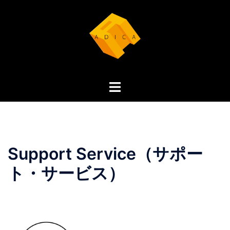
コ
ン
テ
ン
ツ
へ
ト
ス
グ
キ
ル
ッ
メ
プ
ニ
Support Service（サポー
ュ
ー
ト・サービス）