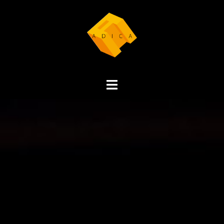
コ
ン
テ
ン
ツ
へ
ト
ス
グ
キ
ル
ッ
メ
プ
ニ
ュ
ー