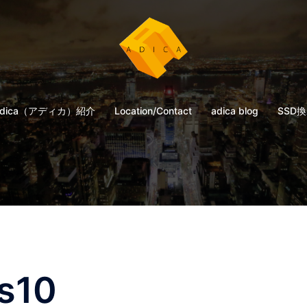
adica（アディカ）紹介
Location/Contact
adica blog
SSD
s10