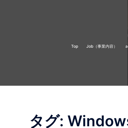
コ
ン
テ
ン
ツ
へ
Top
Job（事業内容）
ス
キ
ッ
プ
タグ:
Window