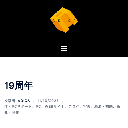
コ
ン
テ
ン
ツ
へ
ト
ス
グ
キ
ル
ッ
メ
プ
ニ
19周年
ュ
ー
投稿者:
ADICA
11/10/2025
IT・PCサポート
、
PC
、
WEBサイト
、
ブログ
、
写真
、
助成・補助
、
画
像・映像