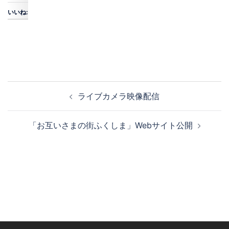
いいね:
投
ライブカメラ映像配信
稿
ナ
「お互いさまの街ふくしま」Webサイト公開
ビ
ゲ
ー
シ
ョ
ン