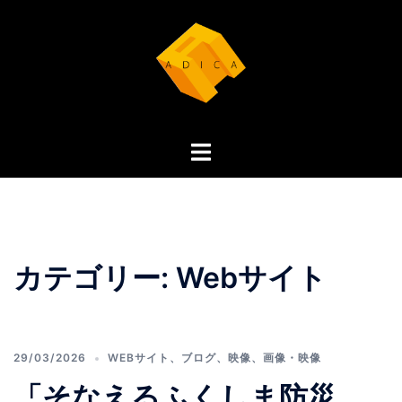
コ
ン
テ
ン
ツ
へ
ト
ス
グ
キ
ル
ッ
メ
プ
ニ
ュ
カテゴリー:
Webサイト
ー
29/03/2026
WEBサイト
、
ブログ
、
映像
、
画像・映像
「そなえるふくしま防災