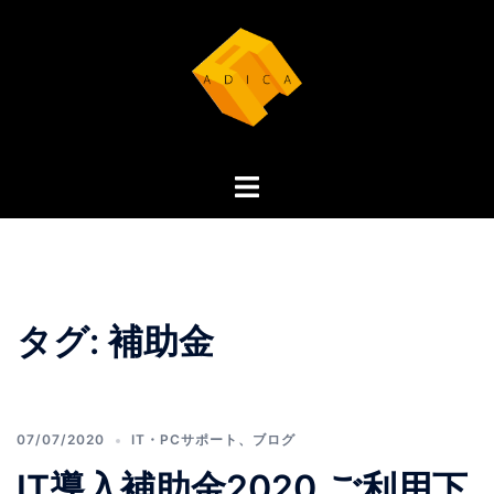
コ
ン
テ
ン
ツ
へ
ト
ス
グ
キ
ル
ッ
メ
プ
ニ
ュ
タグ:
補助金
ー
07/07/2020
IT・PCサポート
、
ブログ
IT導入補助金2020 ご利用下