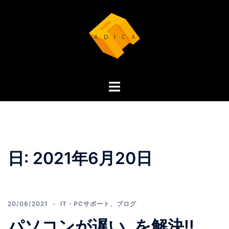
コ
ン
テ
ン
ツ
へ
ト
ス
グ
キ
ル
ッ
メ
プ
ニ
ュ
日:
2021年6月20日
ー
20/06/2021
IT・PCサポート
、
ブログ
パソコンが遅い‥を解決‼